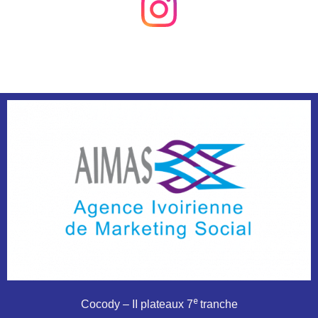
e
Cocody – II plateaux 7
tranche