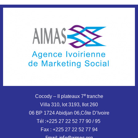
e
Cocody – II plateaux 7
tranche
Villa 310, lot 3193, Ilot 260
06 BP 1724 Abidjan 06,Côte D’Ivoire
Tél :+225 27 22 52 77 90 / 95
Fax : +225 27 22 52 77 94
Email: info@aimas.org