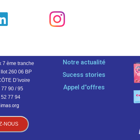
Notre actualité
x 7 ème tranche
 Ilot 260
06 BP
Sucess stories
CÔTE D’ivoire
Appel d''offres
 77 90 / 95
 52 77 94
aimas.org
Z-NOUS