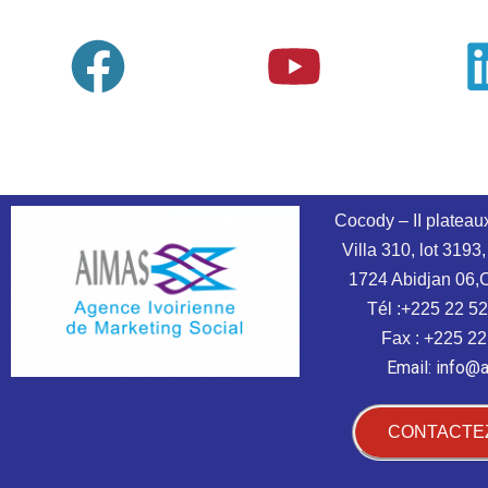
Cocody – II plateau
Villa 310, lot 3193,
1724 Abidjan 06,
Tél :+225 22 52
Fax : +225 22
Email: info@
CONTACTE