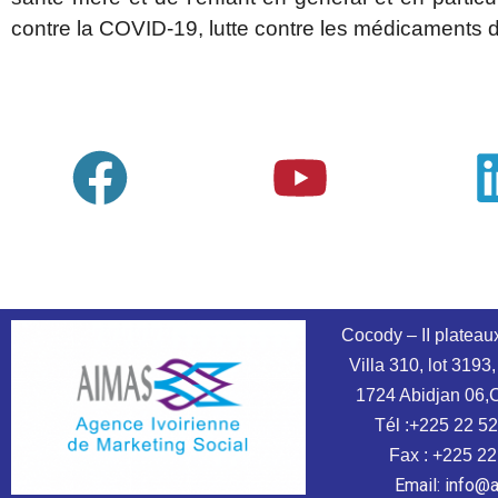
contre la COVID-19, lutte contre les médicaments de 
Cocody – II plateau
Villa 310, lot 3193,
1724 Abidjan 06,
Tél :+225 22 52
Fax : +225 22
Email: info@