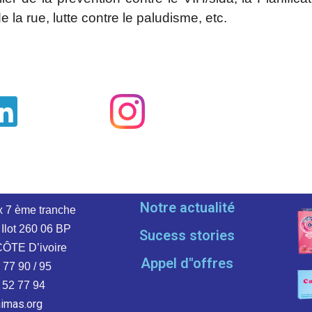
la rue, lutte contre le paludisme, etc.
Notre actualité
x 7 ème tranche
 Ilot 260
06 BP
Sucess stories
CÔTE D’ivoire
Appel d''offres
 77 90 / 95
 52 77 94
aimas.org